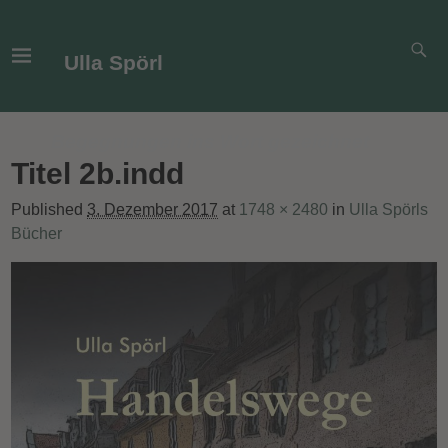
Ulla Spörl
Begegnungen ins Wort gezeichnet
Titel 2b.indd
Published
3. Dezember 2017
at
1748 × 2480
in
Ulla Spörls
Bücher