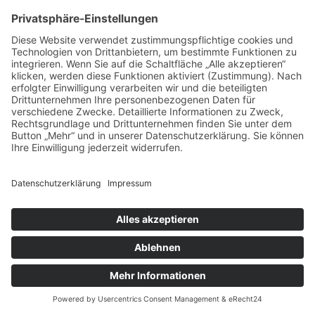
Roman „Lebens(t)räume“
Die
Geraer Autorin Ulla Spörl. Foto: Frank Rüdiger
24 Bücher haben Sie seit 2000 veröffentlicht:
Sachbücher, Regionalkundliches, den ersten Band
einer vierbändigen Otto-Dix-Biografie,
Kriminalromane… Ihr Roman „Lebens(t)räume“ nun hat
deutlich autobiografische Züge. Warum haben Sie sich
für diese Form entschieden?
Ein Roman ist doch eigentlich immer fiktiv und real in
einem.
Sie erzählen Ihre Lebensgeschichte, die Ihres
Lebensgefährten. Wer nicht in Gera lebt, kann natürlich
keine realen Personen wiedererkennen. Wer in Gera
lebt, aber schon. Selbst bei den Namen legen Sie
Spuren. Warum haben Sie sich nicht entschlossen, eine