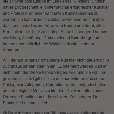
die schwierigste Etappe im Leben des Künstlers. Endlich
hat es Dix geschafft, ein international erfolgreicher Künstler
und Professor an einer namhaften Kunstakademie zu
werden, da kommt die Nazidiktatur wie eine Sintflut über
das Land, reißt Dix die Füße vom Boden und droht, alles
Erreichte in die Tiefe zu spülen. Seine bisherigen Themen
wie Krieg, Zerstörung, Dummheit und Spießbürgertum
beherrschen plötzlich die Wirklichkeit wie in einem
Albtraum.
Will der als „entartet“ diffamierte Künstler nicht dauerhaft im
Zuchthaus landen oder in ein KZ interniert werden, darf er
nicht mehr die Werke hervorbringen, wie man sie von ihm
gewohnt ist. Jetzt gilt es, sich umzuorientieren und seine
Anklagen in Allegorien, Naturbildern, Seelenlandschaften
oder in religiöse Motive zu kleiden. Doch vor allem muss
Dix seine Familie durch die schwere Zeit bringen. Der
Eintritt zur Lesung ist frei.
@ Mehr Informationen zur Bibliothek www.biblio-gera.de