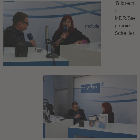
Bildrecht
e:
MDR/Ste
phanie
Schettler