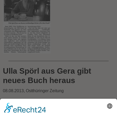
Ulla Spörl aus Gera gibt
neues Buch heraus
08.08.2013
, Ostthüringer Zeitung
Fünf Jahrzehnte überspannt die Lebensgeschichte der Mitte
der 50er Jahre in Schleiz geborenen Karla. Gespräch mit
der Geraer Autorin Ulla Spörl zu ihrem autobiografischen