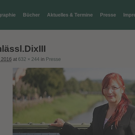
graphie
Bücher
Aktuelles & Termine
Presse
Impr
t
ssl.DixIII
r 2016
at
632 × 244
in
Presse