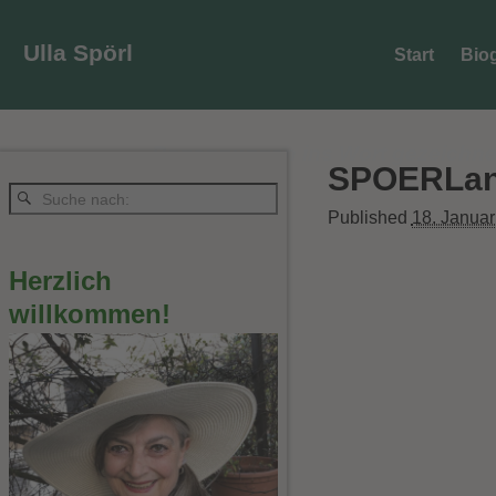
Ulla Spörl
Start
Bio
Begegnungen ins Wort gezeichne
SPOERLanlä
Published
18. Janua
Herzlich
willkommen!